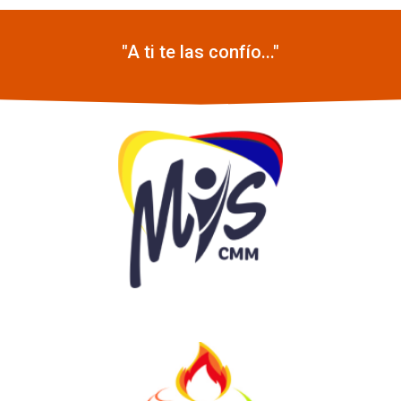
"A ti te las confío..."