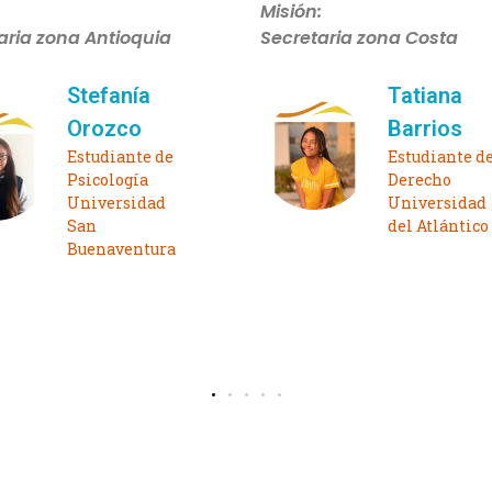
:
Misión:
jera
Consejera zona Costa
Sandra
Dayana
Lopera
Torres
Estudiante de
Estudiante d
Trabajo Social
Ingeniería
Universidad de
Civil
Antioquia
Universidad
De La Costa