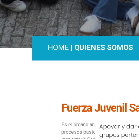
HOME
| QUIENES SOMOS
Fuerza Juvenil S
Es el órgano animador de los
Apoyar y dar 
procesos pastorales de la
grupos perten