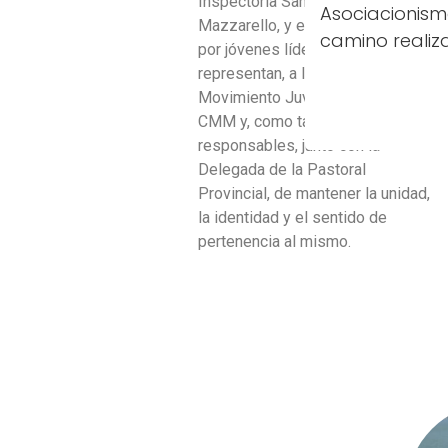
Inspectoría Santa María
Asociacionismo
Mazzarello, y está conformado
camino realiz
por jóvenes líderes que
representan, a la vez, al
Movimiento Juvenil Salesiano
CMM y, como tal, son
responsables, junto con la
Delegada de la Pastoral
Provincial, de mantener la unidad,
la identidad y el sentido de
pertenencia al mismo.