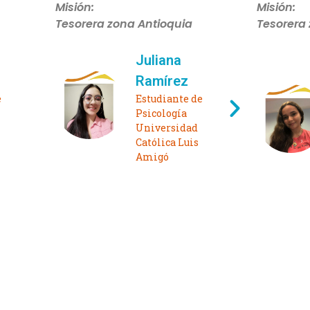
Misión:
Misión:
Comunicadora zona
Comunica
Antioquia
- Consej
Sarita
Giraldo
e
Estudiante de
Derecho
Universidad
Católica Luis
Amigó