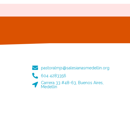
pastoralmjs@salesianasmedellin.org
604 4283356
Carrera 33 #48-63, Buenos Aires,
Medellín