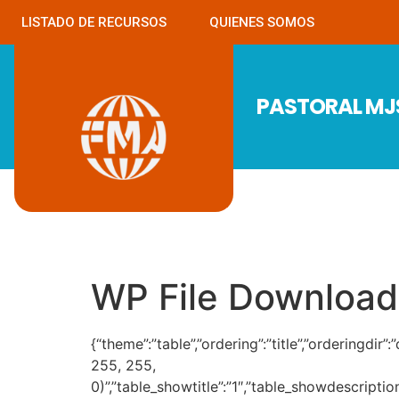
LISTADO DE RECURSOS
QUIENES SOMOS
PASTORAL M
WP File Download
{“theme”:”table”,”ordering”:”title”,”orderingdi
255, 255,
0)”,”table_showtitle”:”1″,”table_showdescripti