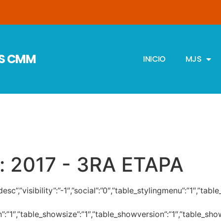
JS CMM
INICIO
MJS
:
2017 - 3RA ETAPA
r”:”desc”,”visibility”:”-1″,”social”:”0″,”table_stylingmenu”:”
on”:”1″,”table_showsize”:”1″,”table_showversion”:”1″,”table_