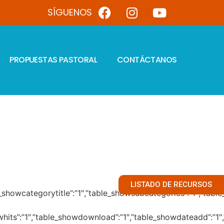
SÍGUENOS
PROPUESTAS PASTORAL
CONTÁCTANOS
LISTADO DE RECURSOS
1″,”table_showcategorytitle”:”1″,”table_showsubcategories”:”1″
showhits”:”1″,”table_showdownload”:”1″,”table_showdateadd”:”1