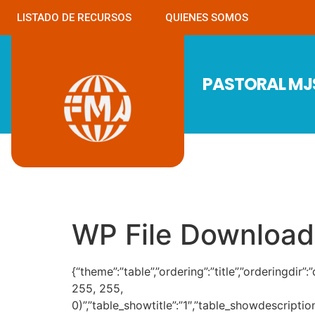
LISTADO DE RECURSOS
QUIENES SOMOS
PASTORAL M
WP File Download
{“theme”:”table”,”ordering”:”title”,”orderingdi
255, 255,
0)”,”table_showtitle”:”1″,”table_showdescripti