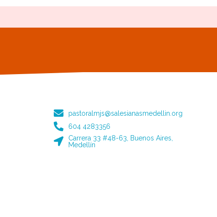
pastoralmjs@salesianasmedellin.org
604 4283356
Carrera 33 #48-63, Buenos Aires,
Medellín