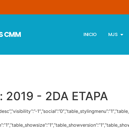
JS CMM
INICIO
MJS
:
2019 - 2DA ETAPA
r”:”desc”,”visibility”:”-1″,”social”:”0″,”table_stylingmenu”:”
on”:”1″,”table_showsize”:”1″,”table_showversion”:”1″,”table_