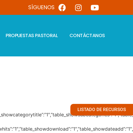
SÍGUENOS
PROPUESTAS PASTORAL
CONTÁCTANOS
LISTADO DE RECURSOS
1″,”table_showcategorytitle”:”1″,”table_showsubcategories”:”1″
showhits”:”1″,”table_showdownload”:”1″,”table_showdateadd”:”1