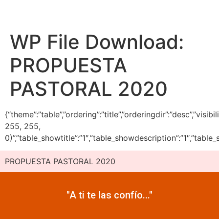
WP File Download:
PROPUESTA
PASTORAL 2020
{“theme”:”table”,”ordering”:”title”,”orderingdir”:”desc”,”vi
255, 255,
0)”,”table_showtitle”:”1″,”table_showdescription”:”1″,”tabl
PROPUESTA PASTORAL 2020
"A ti te las confío..."