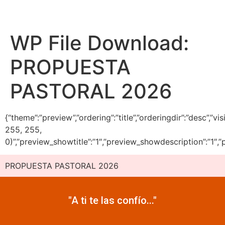
WP File Download:
PROPUESTA
PASTORAL 2026
{“theme”:”preview”,”ordering”:”title”,”orderingdir”:”desc
255, 255,
0)”,”preview_showtitle”:”1″,”preview_showdescription”:”1
PROPUESTA PASTORAL 2026
"A ti te las confío..."