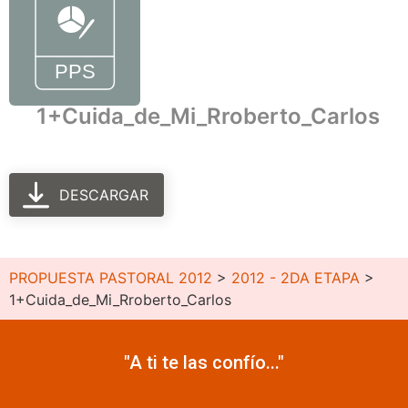
1+Cuida_de_Mi_Rroberto_Carlos
DESCARGAR
PROPUESTA PASTORAL 2012
>
2012 - 2DA ETAPA
>
1+Cuida_de_Mi_Rroberto_Carlos
"A ti te las confío..."