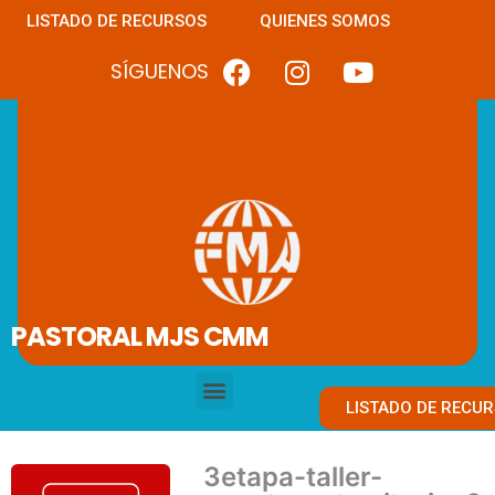
LISTADO DE RECURSOS
QUIENES SOMOS
SÍGUENOS
PASTORAL MJS CMM
LISTADO DE RECU
3etapa-taller-