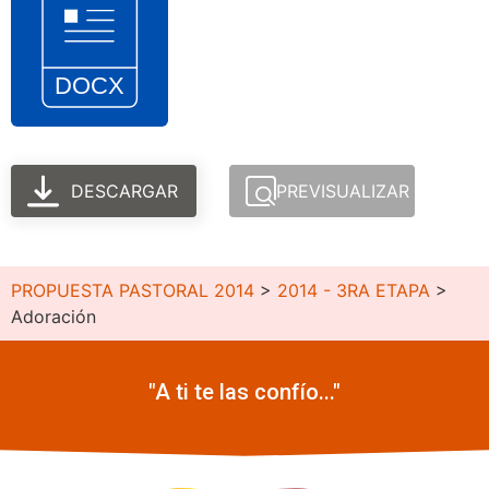
DESCARGAR
PREVISUALIZAR
PROPUESTA PASTORAL 2014
>
2014 - 3RA ETAPA
>
Adoración
"A ti te las confío..."