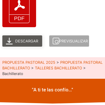
DESCARGAR
PREVISUALIZAR
PROPUESTA PASTORAL 2025
>
PROPUESTA PASTORAL
BACHILLERATO
>
TALLERES BACHILLERATO
>
Bachillerato
"A ti te las confío..."