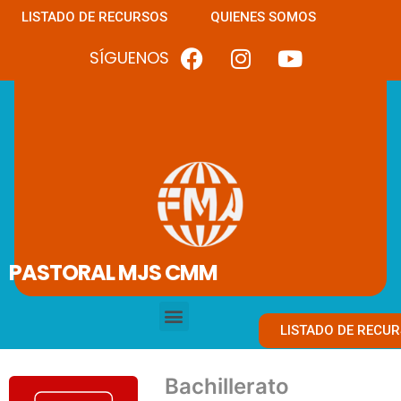
LISTADO DE RECURSOS
QUIENES SOMOS
SÍGUENOS
PASTORAL MJS CMM
LISTADO DE RECU
Bachillerato