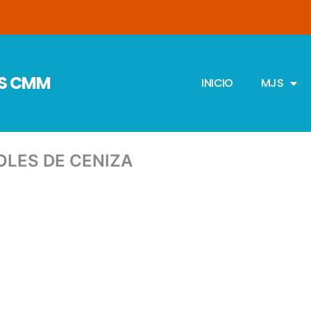
JS CMM
INICIO
MJS
OLES DE CENIZA