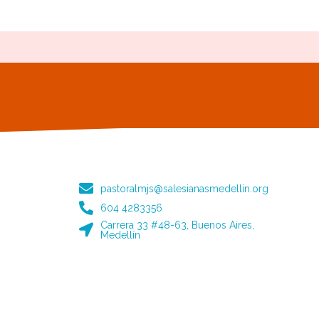
pastoralmjs@salesianasmedellin.org
604 4283356
Carrera 33 #48-63, Buenos Aires,
Medellín