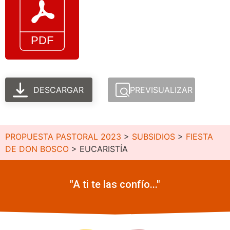
DESCARGAR
PREVISUALIZAR
PROPUESTA PASTORAL 2023
>
SUBSIDIOS
>
FIESTA
DE DON BOSCO
>
EUCARISTÍA
"A ti te las confío..."