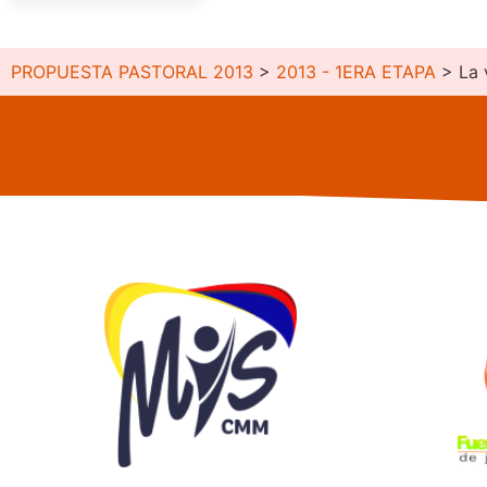
PROPUESTA PASTORAL 2013
>
2013 - 1ERA ETAPA
>
La 