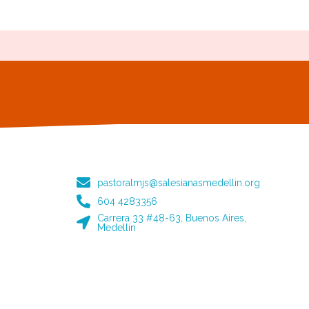
pastoralmjs@salesianasmedellin.org
604 4283356
Carrera 33 #48-63, Buenos Aires,
Medellín