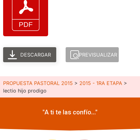
DESCARGAR
PREVISUALIZAR
PROPUESTA PASTORAL 2015
>
2015 - 1RA ETAPA
>
lectio hijo prodigo
"A ti te las confío..."