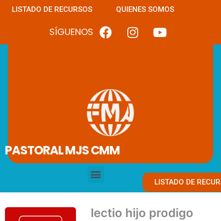
LISTADO DE RECURSOS
QUIENES SOMOS
SÍGUENOS
PASTORAL MJS CMM
LISTADO DE RECU
lectio hijo prodigo