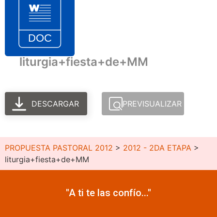
liturgia+fiesta+de+MM
DESCARGAR
PREVISUALIZAR
PROPUESTA PASTORAL 2012
>
2012 - 2DA ETAPA
>
liturgia+fiesta+de+MM
"A ti te las confío..."