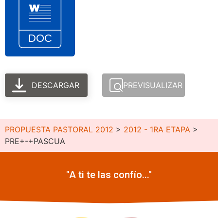
DESCARGAR
PREVISUALIZAR
PROPUESTA PASTORAL 2012
>
2012 - 1RA ETAPA
>
PRE+-+PASCUA
"A ti te las confío..."