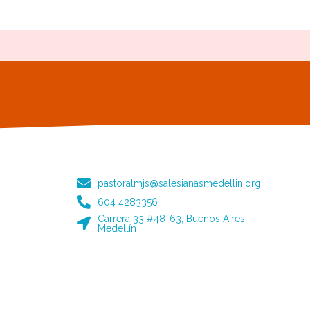
pastoralmjs@salesianasmedellin.org
604 4283356
Carrera 33 #48-63, Buenos Aires,
Medellín