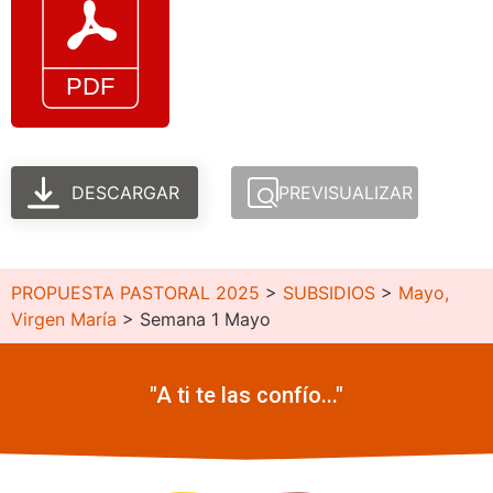
DESCARGAR
PREVISUALIZAR
PROPUESTA PASTORAL 2025
>
SUBSIDIOS
>
Mayo,
Virgen María
>
Semana 1 Mayo
"A ti te las confío..."