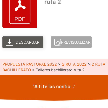
ruta 2
DESCARGAR
PREVISUALIZAR
PROPUESTA PASTORAL 2022
>
2 RUTA 2022
>
2 RUTA
BACHILLERATO
>
Talleres bachillerato ruta 2
"A ti te las confío..."