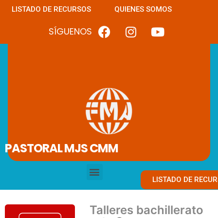
LISTADO DE RECURSOS
QUIENES SOMOS
SÍGUENOS
PASTORAL MJS CMM
LISTADO DE RECU
Talleres bachillerato