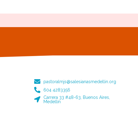
pastoralmjs@salesianasmedellin.org
604 4283356
Carrera 33 #48-63, Buenos Aires,
Medellín