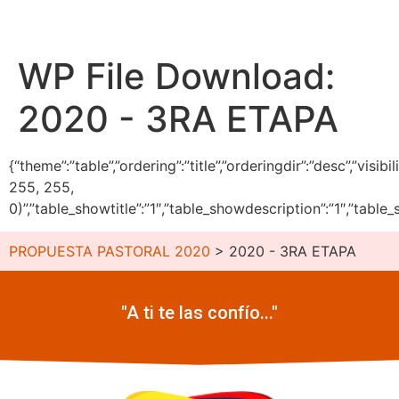
WP File Download:
2020 - 3RA ETAPA
{“theme”:”table”,”ordering”:”title”,”orderingdir”:”desc”,”vi
255, 255,
0)”,”table_showtitle”:”1″,”table_showdescription”:”1″,”tabl
PROPUESTA PASTORAL 2020
>
2020 - 3RA ETAPA
"A ti te las confío..."