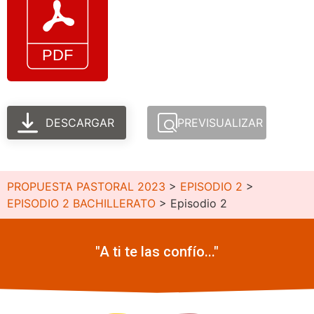
DESCARGAR
PREVISUALIZAR
PROPUESTA PASTORAL 2023
>
EPISODIO 2
>
EPISODIO 2 BACHILLERATO
>
Episodio 2
"A ti te las confío..."