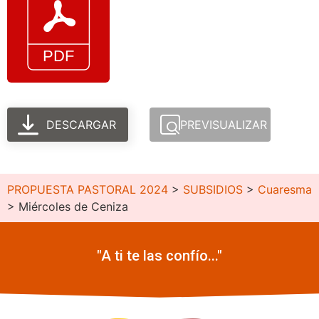
DESCARGAR
PREVISUALIZAR
PROPUESTA PASTORAL 2024
>
SUBSIDIOS
>
Cuaresma
>
Miércoles de Ceniza
"A ti te las confío..."