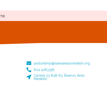
rte
pastoralmjs@salesianasmedellin.org
604 4283356
Carrera 33 #48-63, Buenos Aires,
Medellín